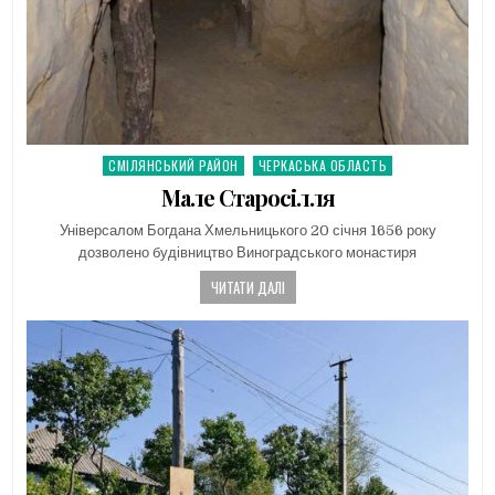
СМІЛЯНСЬКИЙ РАЙОН
ЧЕРКАСЬКА ОБЛАСТЬ
Posted
in
Мале Старосілля
Універсалом Богдана Хмельницького 20 січня 1656 року
дозволено будівництво Виноградського монастиря
ЧИТАТИ ДАЛІ