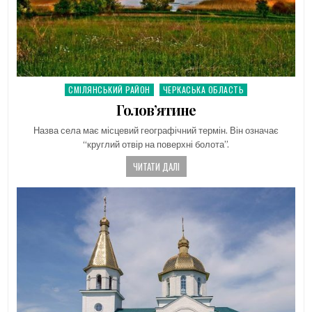
СМІЛЯНСЬКИЙ РАЙОН
ЧЕРКАСЬКА ОБЛАСТЬ
Posted
in
Голов’ятине
Назва села має місцевий географічний термін. Він означає
“круглий отвір на поверхні болота”.
ЧИТАТИ ДАЛІ