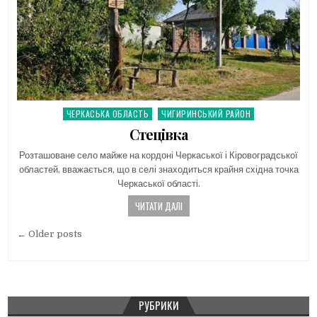
ЧЕРКАСЬКА ОБЛАСТЬ
ЧИГИРИНСЬКИЙ РАЙОН
Posted
in
Стецівка
Розташоване село майже на кордоні Черкаської і Кіровоградської
областей, вважається, що в селі знаходиться крайня східна точка
Черкаської області.
ЧИТАТИ ДАЛІ
Навігація
← Older posts
за
записами
РУБРИКИ