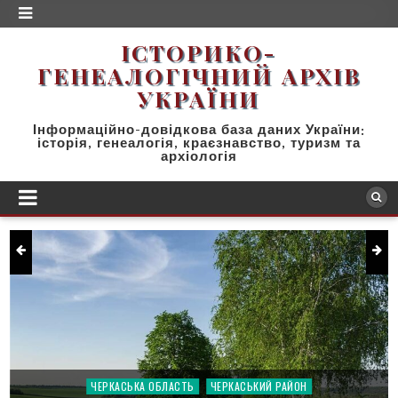
ІСТОРИКО-
ГЕНЕАЛОГІЧНИЙ AРХІВ
УКРАЇНИ
Інформаційно-довідкова база даних України:
історія, генеалогія, краєзнавство, туризм та
архіологія
ЧЕРКАСЬКА ОБЛАСТЬ
ЧЕРКАСЬКИЙ РАЙОН
Posted