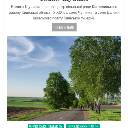
Балико-Щучинка — село, центр сільської ради Кагарлицького
району Київської області. У ХІХ ст. село Чучинка та село Балики
Київського повіту Київської губернії.
ЧИТАТИ ДАЛІ
ЧЕРКАСЬКА ОБЛАСТЬ
ЧЕРКАСЬКИЙ РАЙОН
Posted