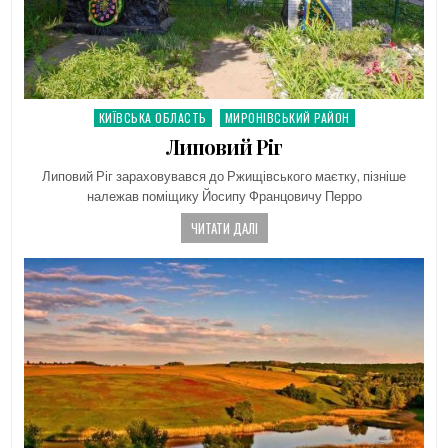
КИЇВСЬКА ОБЛАСТЬ
МИРОНІВСЬКИЙ РАЙОН
Posted
in
Липовий Ріг
Липовий Ріг зараховувався до Ржищівського маєтку, пізніше
належав поміщику Йосипу Францовичу Перро
ЧИТАТИ ДАЛІ