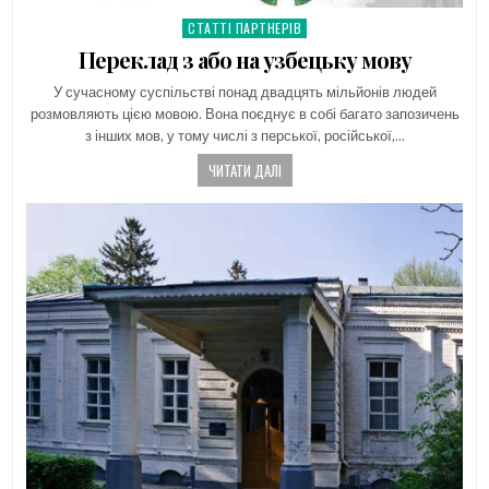
СТАТТІ ПАРТНЕРІВ
Posted
in
Переклад з або на узбецьку мову
У сучасному суспільстві понад двадцять мільйонів людей
розмовляють цією мовою. Вона поєднує в собі багато запозичень
з інших мов, у тому числі з перської, російської,…
ЧИТАТИ ДАЛІ