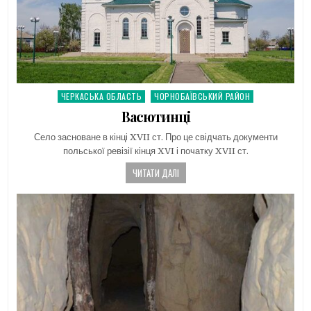
ЧЕРКАСЬКА ОБЛАСТЬ
ЧОРНОБАЇВСЬКИЙ РАЙОН
Posted
in
Васютинці
Село засноване в кінці XVII ст. Про це свідчать документи
польської ревізії кінця XVI і початку XVII ст.
ЧИТАТИ ДАЛІ