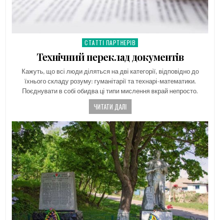
СТАТТІ ПАРТНЕРІВ
Posted
in
Технічний переклад документів
Кажуть, що всі люди діляться на дві категорії, відповідно до
їхнього складу розуму: гуманітарії та технарі-математики.
Поєднувати в собі обидва ці типи мислення вкрай непросто.
ЧИТАТИ ДАЛІ