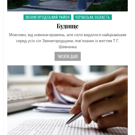
ЗВЕНИГОРОДСЬКИЙ РАЙОН
ЧЕРКАСЬКА ОБЛАСТЬ
Posted
in
Будище
Можливо, від новизни вражень, але село видалося найцікавішим
серед усіх сіл Звенигородщини, пов’язаних із життям Т.Г.
Шевченка
ЧИТАТИ ДАЛІ