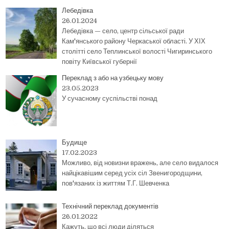
Лебедівка
26.01.2024
Лебедівка — село, центр сільської ради
Кам'янського району Черкаської області. У ХІХ
столітті село Теплинської волості Чигиринського
повіту Київської губернії
Переклад з або на узбецьку мову
23.05.2023
У сучасному суспільстві понад
Будище
17.02.2023
Можливо, від новизни вражень, але село видалося
найцікавішим серед усіх сіл Звенигородщини,
пов'язаних із життям Т.Г. Шевченка
Технічний переклад документів
26.01.2022
Кажуть, що всі люди діляться