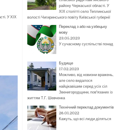
району Черкаської області. У
ХІХ столітті село Теплинської
сті. У ХІХ
волості Чигиринського повіту Київської губернії
Переклад з або на узбецьку
мову
23.05.2023
У сучасному суспільстві понад
Будище
17.02.2023
Можливо, від новизни вражень,
але село видалося
найцікавішим серед усіх сіл
Звенигородщини, пов'язаних із
життям Т.Г. Шевченка
Технічний переклад документів
26.01.2022
Кажуть, що всі люди діляться