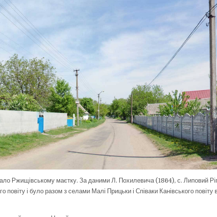
ало Ржищівському маєтку. За даними Л. Похилевича (1864), с. Липовий Ріг 
о повіту і було разом з селами Малі Прицьки і Співаки Канівського повіту