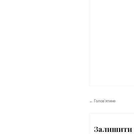
Навігація
← Голов’ятине
записів
Залишити 