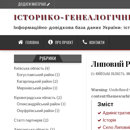
ДОДАТИ МАТЕРІАЛ
ІСТОРИКО-ГЕНЕАЛОГІЧН
Інформаційно-довідкова база даних України: істо
ГОЛОВНА
ПРО ПРОЕКТ
КОНТАКТИ
РУБРИКИ
Липовий Р
Київська область
(4)
POSTED
КИЇВСЬКА ОБЛАСТЬ
,
М
Богуславський район
(1)
IN
Кагарлицький район
(2)
Миронівський район
(1)
Warning
: Undefined 
content/themes/arhi
Кіровоградська область
(2)
Зміст
Олександрійський район
(1)
Онуфріївський район
(1)
Адміністрати
Історія
Статті партнерів
(2)
Село Липовий 
Херсонська область
(1)