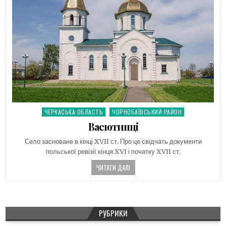
ЧЕРКАСЬКА ОБЛАСТЬ
ЧОРНОБАЇВСЬКИЙ РАЙОН
Posted
in
Васютинці
Село засноване в кінці XVII ст. Про це свідчать документи
польської ревізії кінця XVI і початку XVII ст.
ЧИТАТИ ДАЛІ
РУБРИКИ