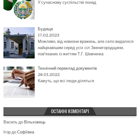
У сучасному суспільстві понад
Будище
17.02.2023
Можливо, від новизни вражень, але село видалося
найцікавішим серед усіх сіл Звенигородщини,
пов'язаних із життям Т.Г. Шевченка
Технічний переклад документів
26.01.2022
Кажуть, що всі люди діляться
ОСТАННІ КОМЕНТАРІ
Василь
до
Вільховець
Ігор
до
Софіївка